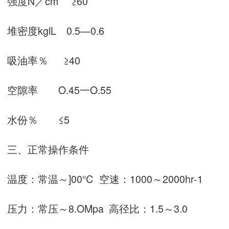
强度N／cm ≥60
堆密度kglL 0.5—0.6
吸油率％ ≥40
空隙率 O.45一O.55
水份％ ≤5
三、正常操作条件
温度：常温～]00℃ 空速：1000～2000hr-1
压力：常压～8.OMpa 高径比：1.5～3.0