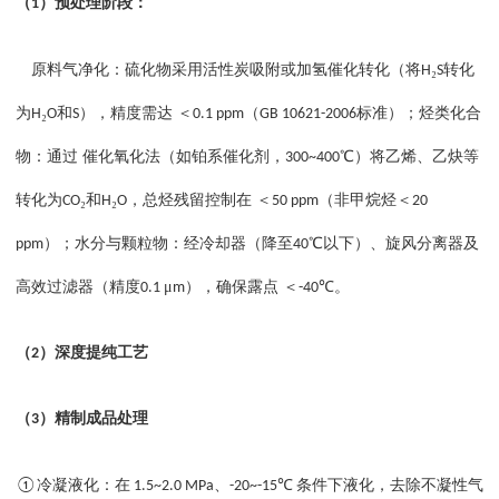
（
）
预处理阶段：
1
原料气净化
：
硫化物采用活性炭吸附或加氢催化转化（将
₂
转化
H
S
为
₂
和
），精度需达 ＜
（
标准）
；
烃类化合
H
O
S
0.1 ppm
GB 10621-2006
物：通过
催化氧化法（如铂系催化剂，
℃）将乙烯、乙炔等
300~400
转化为
₂和
₂
，总烃残留控制在 ＜
（非甲烷烃＜
CO
H
O
50 ppm
20
）
；
水分与颗粒物：经冷却器（降至
℃以下）、旋风分离器及
ppm
40
高效过滤器（精度
μ
），确保露点 ＜
℃。
0.1
m
-40
（
）
深度提纯工艺
2
（
）
精制成品处理
3
冷凝液化：在
、
条件下液化，去除不凝性气
①
1.5~2.0 MPa
-20~-15℃