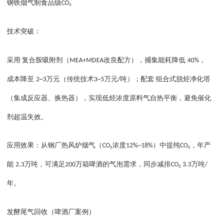
钢铁烟气制食品级
CO₂
技术突破：
采用
复合胺吸附剂（
改良配方），捕集能耗降低
，
MEA+MDEA
40%
成本降至
万元（传统技术
万元
吨）
；
配套
组合式脱烃净化塔
2~3
3~5
/
（集成反应器、换热器），实现低烃浓度原料气自热平衡，避免催化
剂超温失效。
应用效果：从钢厂热风炉烟气（
浓度
）中提纯
，年产
CO₂
12%~18%
CO₂
能
万吨，可满足
万箱啤酒的气泡需求，同步减排
万吨
2.3
200
CO₂ 3.3
/
年。
发酵尾气回收（啤酒厂案例）