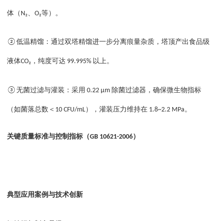
体（
、
等）。
N₂
O₂
低温精馏：通过双塔精馏进一步分离痕量杂质，塔顶产出食品级
②
液体
，纯度可达
以上。
CO₂
99.995%
无菌过滤与灌装：采用
除菌过滤器，确保微生物指标
③
0.22 μm
（如菌落总数＜
），灌装压力维持在
。
10 CFU/mL
1.8~2.2 MPa
关键质量标准与控制指标（
）
GB 10621-2006
典型应用案例与技术创新