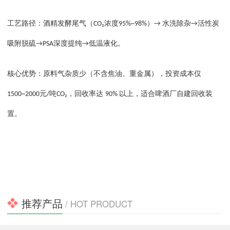
工艺路径：酒精发酵尾气（
浓度
）
水洗除杂
活性炭
CO₂
95%~98%
→
→
吸附脱硫
深度提纯
低温液化。
→PSA
→
核心优势：原料气杂质少（不含焦油、重金属），投资成本仅
元
吨
，回收率达
以上，适合啤酒厂自建回收装
1500~2000
/
CO₂
90%
置。
推荐产品
/ HOT PRODUCT